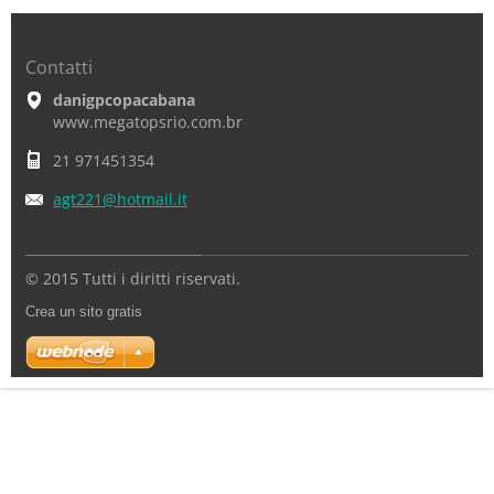
Contatti
danigpcopacabana
www.megatopsrio.com.br
21 971451354
agt221@h
otmail.i
t
© 2015 Tutti i diritti riservati.
Crea un sito gratis