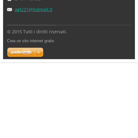
agt221@h
otmail.i
t
© 2015 Tutti i diritti riservati.
Crea un sito internet gratis