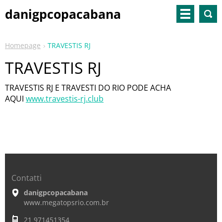
danigpcopacabana
Homepage
TRAVESTIS RJ
TRAVESTIS RJ
TRAVESTIS RJ E TRAVESTI DO RIO PODE ACHA
AQUI
www.travestis-rj.club
Contatti
danigpcopacabana
www.megatopsrio.com.br
21 971451354